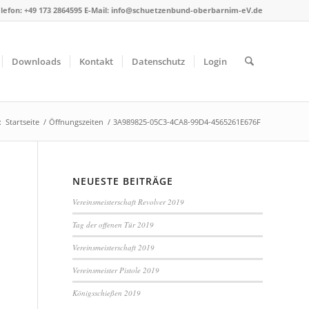
lefon: +49 173 2864595 E-Mail: info@schuetzenbund-oberbarnim-eV.de
Downloads
Kontakt
Datenschutz
Login
:
Startseite
/
Öffnungszeiten
/
3A989825-05C3-4CA8-99D4-4565261E676F
NEUESTE BEITRÄGE
Vereinsmeisterschaft Revolver 2019
Tag der offenen Tür 2019
Vereinsmeisterschaft 2019
Vereinsmeister Pistole 2019
Königsschießen 2019