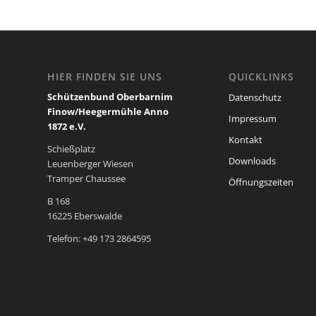
HIER FINDEN SIE UNS
QUICKLINKS
Schützenbund Oberbarnim
Datenschutz
Finow/Heegermühle Anno
Impressum
1872 e.V.
Kontakt
Schießplatz
Downloads
Leuenberger Wiesen
Tramper Chaussee
Öffnungszeiten
B 168
16225 Eberswalde
Telefon: +49 173 2864595