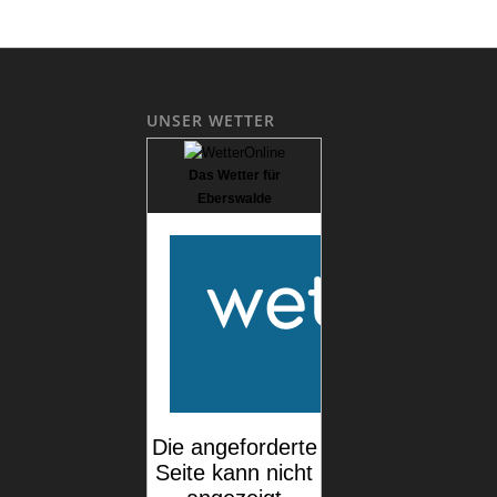
UNSER WETTER
Das Wetter für
Eberswalde