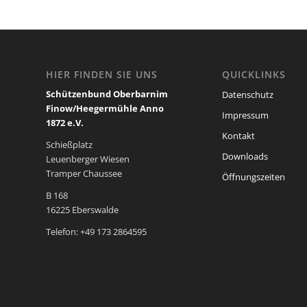
HIER FINDEN SIE UNS
QUICKLINKS
Schützenbund Oberbarnim
Datenschutz
Finow/Heegermühle Anno
Impressum
1872 e.V.
Kontakt
Schießplatz
Downloads
Leuenberger Wiesen
Tramper Chaussee
Öffnungszeiten
B 168
16225 Eberswalde
Telefon: +49 173 2864595