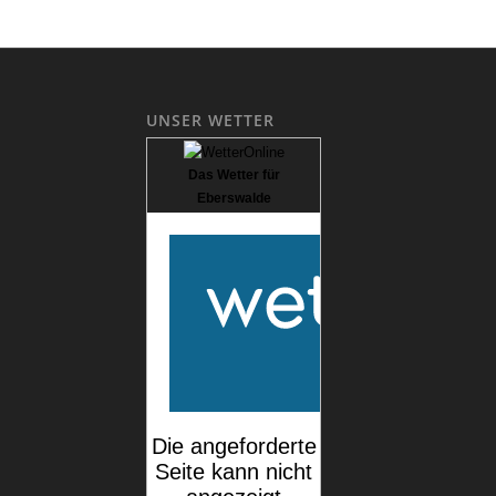
UNSER WETTER
Das Wetter für
Eberswalde