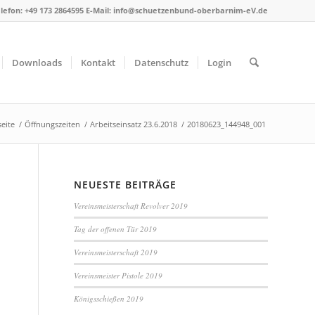
lefon: +49 173 2864595 E-Mail: info@schuetzenbund-oberbarnim-eV.de
Downloads
Kontakt
Datenschutz
Login
seite
/
Öffnungszeiten
/
Arbeitseinsatz 23.6.2018
/
20180623_144948_001
NEUESTE BEITRÄGE
Vereinsmeisterschaft Revolver 2019
Tag der offenen Tür 2019
Vereinsmeisterschaft 2019
Vereinsmeister Pistole 2019
Königsschießen 2019