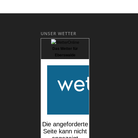
UNSER WETTER
Das Wetter für
Eberswalde