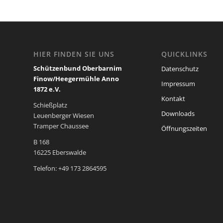
HIER FINDEN SIE UNS
QUICKLINKS
Schützenbund Oberbarnim
Datenschutz
Finow/Heegermühle Anno
Impressum
1872 e.V.
Kontakt
Schießplatz
Downloads
Leuenberger Wiesen
Tramper Chaussee
Öffnungszeiten
B 168
16225 Eberswalde
Telefon: +49 173 2864595