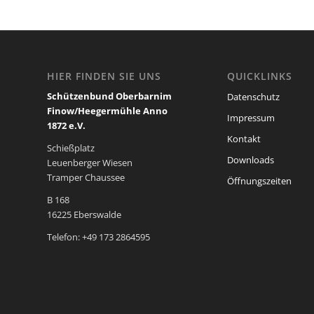
HIER FINDEN SIE UNS
QUICKLINKS
Schützenbund Oberbarnim
Datenschutz
Finow/Heegermühle Anno
Impressum
1872 e.V.
Kontakt
Schießplatz
Downloads
Leuenberger Wiesen
Tramper Chaussee
Öffnungszeiten
B 168
16225 Eberswalde
Telefon: +49 173 2864595