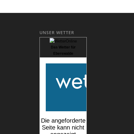
UNSER WETTER
Das Wetter für
Eberswalde