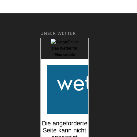
UNSER WETTER
Das Wetter für
Eberswalde