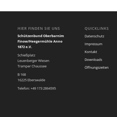
HIER FINDEN SIE UNS
QUICKLINKS
Schützenbund Oberbarnim
Datenschutz
Finow/Heegermühle Anno
Impressum
1872 e.V.
Kontakt
Schießplatz
Downloads
Leuenberger Wiesen
Tramper Chaussee
Öffnungszeiten
B 168
16225 Eberswalde
Telefon: +49 173 2864595