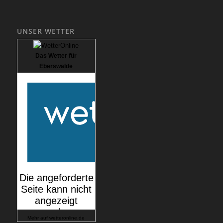
UNSER WETTER
Das Wetter für
Eberswalde
Mehr auf
wetteronline.de