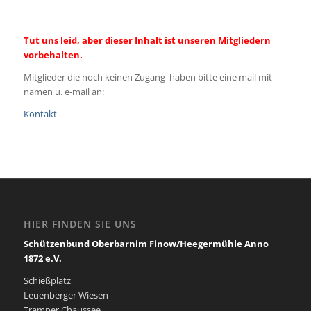
Tut uns leid, aber dieser Inhalt ist unseren Mitgliedern
vorbehalten.
Mitglieder die noch keinen Zugang haben bitte eine mail mit
namen u. e-mail an:
Kontakt
HIER FINDEN SIE UNS
Schützenbund Oberbarnim Finow/Heegermühle Anno
1872 e.V.
Schießplatz
Leuenberger Wiesen
Tramper Chaussee