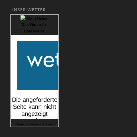
UNSER WETTER
Das Wetter für
Eberswalde
Mehr auf
wetteronline.de