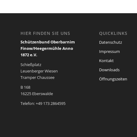
HIER FINDEN SIE UNS
QUICKLINKS
Schützenbund Oberbarnim
Datenschutz
Finow/Heegermühle Anno
Impressum
1872 e.V.
Kontakt
Schießplatz
Downloads
Leuenberger Wiesen
Tramper Chaussee
Öffnungszeiten
B 168
16225 Eberswalde
Telefon: +49 173 2864595