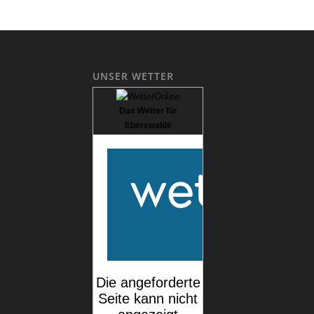
UNSER WETTER
Das Wetter für
Eberswalde