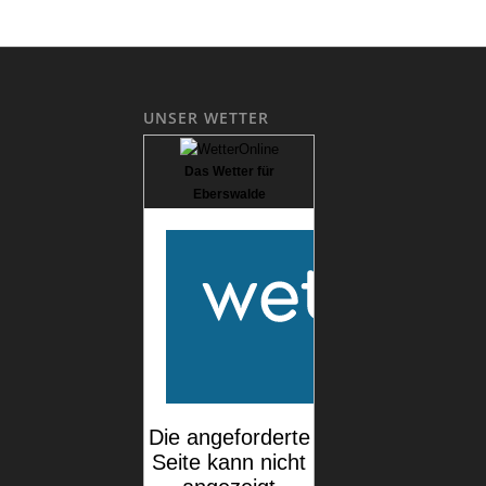
UNSER WETTER
Das Wetter für
Eberswalde