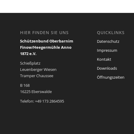
HIER FINDEN SIE UNS
QUICKLINKS
Schützenbund Oberbarnim
Datenschutz
Finow/Heegermühle Anno
Impressum
1872 e.V.
Kontakt
Schießplatz
Downloads
Leuenberger Wiesen
Tramper Chaussee
Öffnungszeiten
B 168
16225 Eberswalde
Telefon: +49 173 2864595