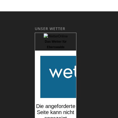
UNSER WETTER
Das Wetter für
Eberswalde