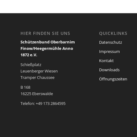
HIER FINDEN SIE UNS
QUICKLINKS
Schützenbund Oberbarnim
Datenschutz
Finow/Heegermühle Anno
Impressum
1872 e.V.
Kontakt
Schießplatz
Downloads
Leuenberger Wiesen
Tramper Chaussee
Öffnungszeiten
B 168
16225 Eberswalde
Telefon: +49 173 2864595