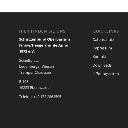
HIER FINDEN SIE UNS
QUICKLINKS
Schützenbund Oberbarnim
Datenschutz
Finow/Heegermühle Anno
Impressum
1872 e.V.
Kontakt
Schießplatz
Downloads
Leuenberger Wiesen
Tramper Chaussee
Öffnungszeiten
B 168
16225 Eberswalde
Telefon: +49 173 2864595