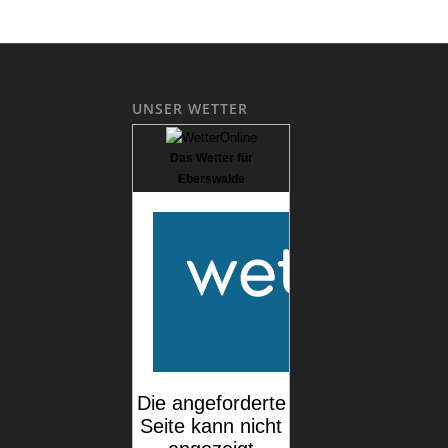
UNSER WETTER
Das Wetter für
Eberswalde